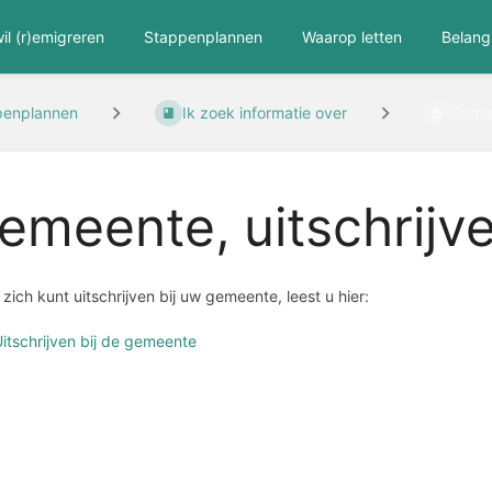
wil (r)emigreren
Stappenplannen
Waarop letten
Belangr
penplannen
Ik zoek informatie over
Gemee
emeente, uitschrijv
zich kunt uitschrijven bij uw gemeente, leest u hier:
itschrijven bij de gemeente