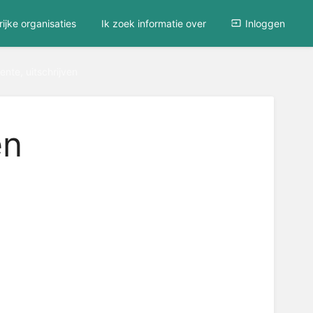
ijke organisaties
Ik zoek informatie over
Inloggen
nte, uitschrijven
en