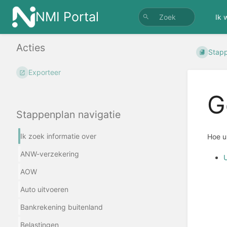
NMI Portal
Ik 
Acties
Stap
Exporteer
G
Stappenplan navigatie
Ik zoek informatie over
Hoe u 
ANW-verzekering
U
AOW
Auto uitvoeren
Bankrekening buitenland
Belastingen